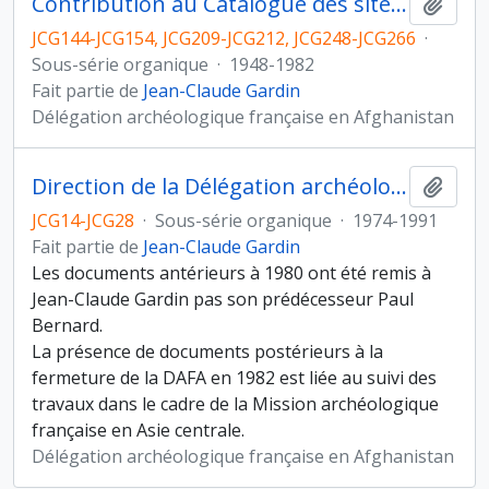
Contribution au Catalogue des sites archéologiques d’Afghanistan de W. Ball et étude du matériel céramique issu de diverses prospections
Ajout
JCG144-JCG154, JCG209-JCG212, JCG248-JCG266
·
Sous-série organique
·
1948-1982
Fait partie de
Jean-Claude Gardin
Délégation archéologique française en Afghanistan
Direction de la Délégation archéologique française en Afghanistan entre 1980 et 1982
Ajout
JCG14-JCG28
·
Sous-série organique
·
1974-1991
Fait partie de
Jean-Claude Gardin
Les documents antérieurs à 1980 ont été remis à
Jean-Claude Gardin pas son prédécesseur Paul
Bernard.
La présence de documents postérieurs à la
fermeture de la DAFA en 1982 est liée au suivi des
travaux dans le cadre de la Mission archéologique
française en Asie centrale.
Délégation archéologique française en Afghanistan