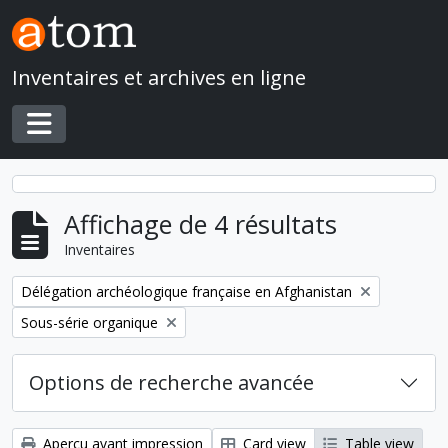
Skip to main content
Inventaires et archives en ligne
Toggle navigation
Affichage de 4 résultats
Inventaires
Remove filter:
Délégation archéologique française en Afghanistan
Remove filter:
Sous-série organique
Options de recherche avancée
Aperçu avant impression
Card view
Table view