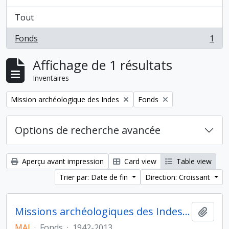
Tout
Fonds
1
, 1 résultats
Affichage de 1 résultats
Inventaires
Remove filter:
Remove filter:
Mission archéologique des Indes
Fonds
Options de recherche avancée
Aperçu avant impression
Card view
Table view
Trier par: Date de fin
Direction: Croissant
Missions archéologiques des Indes et de l'Indus
Ajout
MAI
·
Fonds
·
1942-2013