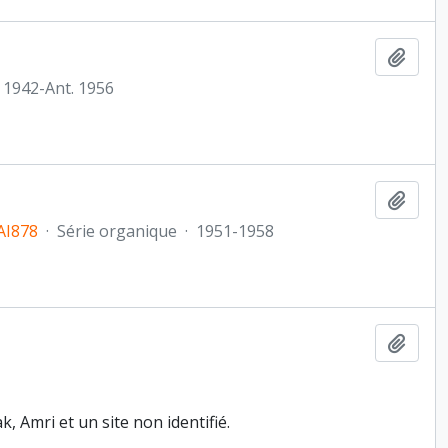
Ajout
1942-Ant. 1956
Ajout
AI878
·
Série organique
·
1951-1958
Ajout
 Amri et un site non identifié.