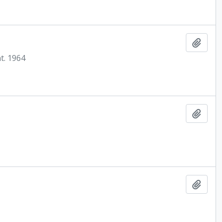
Ajout
t. 1964
Ajout
Ajout