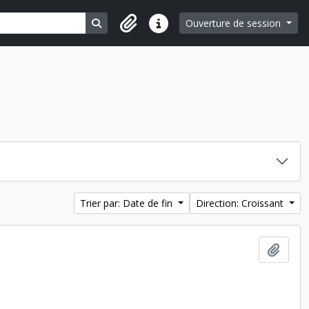
Search in browse page
Ouverture de session
Liens rapides
Trier par: Date de fin
Direction: Croissant
Ajout