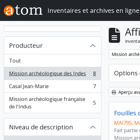
Skip to main content
Inventaires et archives en ligne
Aff
Inventa
Producteur
Remove filter:
Mission arché
Tout
Options 
Mission archéologique des Indes
8
, 8 résultats
Casal Jean-Marie
7
, 7 résultats
Aperçu ava
Mission archéologique française
5
, 5 résultats
de l'Indus
Fouilles
MAI795, M
Niveau de description
Fait partie
Mission ar