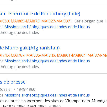
sur le territoire de Pondichery (Inde)
I860, MAI865-MAI873, MAI927-MAI937
·
Série organique
·
 de
Missions archéologiques des Indes et de l'Indus
chéologique des Indes
 de Mundigak (Afghanistan)
I746, MAI767, MAI835-MAI846, MAI861-MAI864, MAI874-M
 de
Missions archéologiques des Indes et de l'Indus
chéologique des Indes
s de presse
Dossier
·
1949-1960
 de
Missions archéologiques des Indes et de l'Indus
es de presse concernent les sites de Virampatnam, Mundigak,
de 1949-1950, 1952, 1954 et 1960.