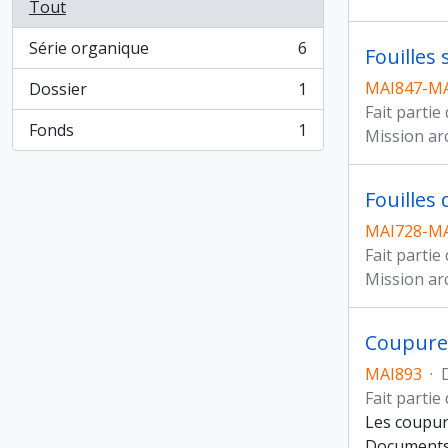
Tout
Série organique
6
Fouilles 
, 6 résultats
MAI847-MA
Dossier
1
, 1 résultats
Fait partie
Fonds
1
Mission ar
, 1 résultats
Fouilles
MAI728-MA
Fait partie
Mission ar
Coupure
MAI893
·
Fait partie
Les coupur
Documents 