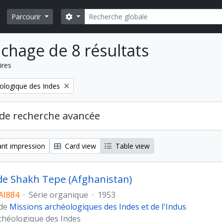
Rechercher
Search options
Parcourir
ichage de 8 résultats
ires
ologique des Indes
de recherche avancée
nt impression
Card view
Table view
 de Shakh Tepe (Afghanistan)
AI884
·
Série organique
·
1953
 de
Missions archéologiques des Indes et de l'Indus
chéologique des Indes