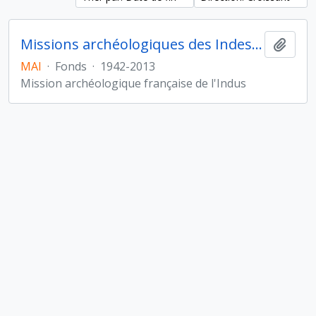
Missions archéologiques des Indes et de l'Indus
Ajout
MAI
·
Fonds
·
1942-2013
Mission archéologique française de l'Indus