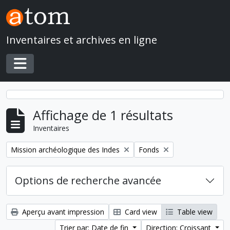
Skip to main content
Inventaires et archives en ligne
Toggle navigation
Affichage de 1 résultats
Inventaires
Remove filter:
Remove filter:
Mission archéologique des Indes
Fonds
Options de recherche avancée
Aperçu avant impression
Card view
Table view
Trier par: Date de fin
Direction: Croissant