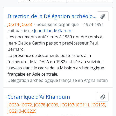
Direction de la Délégation archéologique française en Afghanistan entre 1980 et 1982
Ajout
JCG14-JCG28
·
Sous-série organique
·
1974-1991
Fait partie de
Jean-Claude Gardin
Les documents antérieurs à 1980 ont été remis à
Jean-Claude Gardin pas son prédécesseur Paul
Bernard.
La présence de documents postérieurs à la
fermeture de la DAFA en 1982 est liée au suivi des
travaux dans le cadre de la Mission archéologique
française en Asie centrale.
Délégation archéologique française en Afghanistan
Céramique d'Aï Khanoum
Ajout
JCG30-JCG72, JCG78-JCG99, JCG107-JCG111, JCG155,
JCG213-JCG229