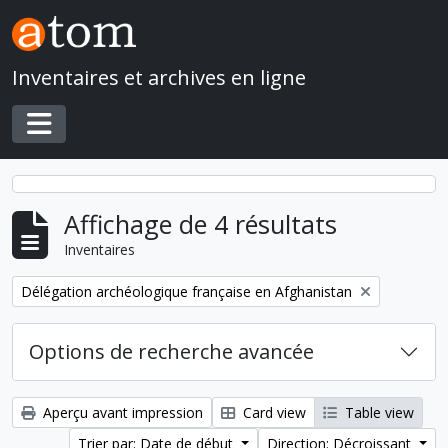
Skip to main content
Inventaires et archives en ligne
Toggle navigation
Affichage de 4 résultats
Inventaires
Remove filter:
Délégation archéologique française en Afghanistan
Options de recherche avancée
Aperçu avant impression
Card view
Table view
Trier par: Date de début
Direction: Décroissant