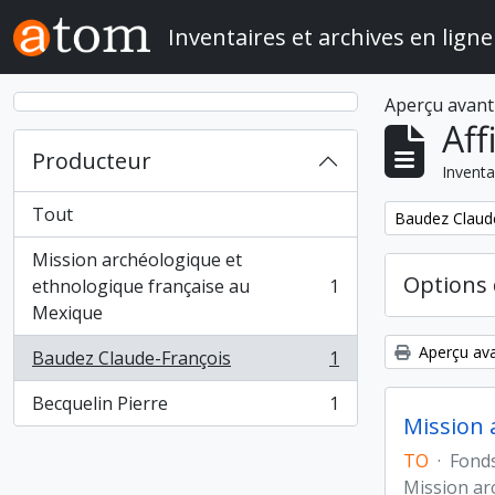
Skip to main content
Inventaires et archives en ligne
Aperçu avant
Aff
Producteur
Inventa
Tout
Remove filter:
Baudez Claud
Mission archéologique et
Options 
ethnologique française au
1
, 1 résultats
Mexique
Aperçu ava
Baudez Claude-François
1
, 1 résultats
Becquelin Pierre
1
, 1 résultats
Mission 
TO
·
Fond
Mission ar