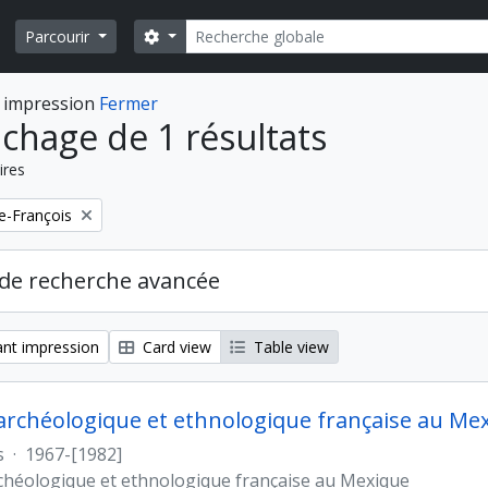
Rechercher
Search options
Parcourir
 impression
Fermer
ichage de 1 résultats
ires
e-François
de recherche avancée
nt impression
Card view
Table view
archéologique et ethnologique française au Me
s
·
1967-[1982]
chéologique et ethnologique française au Mexique