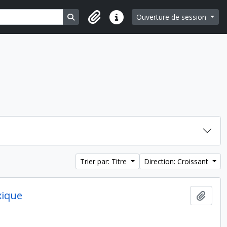
Search in browse page
Ouverture de session
Liens rapides
Trier par: Titre
Direction: Croissant
xique
Ajout