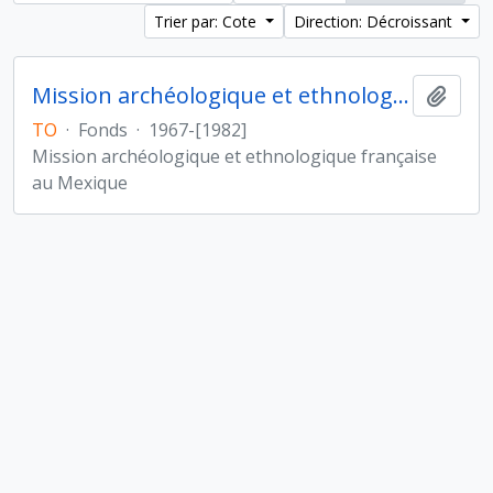
Trier par: Cote
Direction: Décroissant
Mission archéologique et ethnologique française au Mexique
Ajout
TO
·
Fonds
·
1967-[1982]
Mission archéologique et ethnologique française
au Mexique