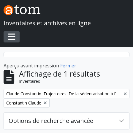
Skip to main content
Inventaires et archives en ligne
Toggle navigation
Aperçu avant impression
Fermer
Affichage de 1 résultats
Inventaires
Remove filter:
Claude Constantin. Trajectoires. De la sédentarisation à l'État
Remove filter:
Constantin Claude
Options de recherche avancée