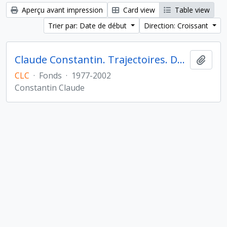
Aperçu avant impression
Card view
Table view
Trier par: Date de début
Direction: Croissant
Claude Constantin. Trajectoires. De la sédentarisation à l'État
Ajout
CLC
·
Fonds
·
1977-2002
Constantin Claude