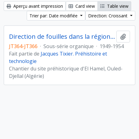
Aperçu avant impression
Card view
Table view
Trier par: Date modifiée
Direction: Croissant
Direction de fouilles dans la région d'El Hamel, Ouled-Djellal (Algérie)
Ajout
JT364-JT366
·
Sous-série organique
·
1949-1954
Fait partie de
Jacques Tixier. Préhistoire et
technologie
Chantier du site préhistorique d'El Hamel, Ouled-
Djellal (Algérie)