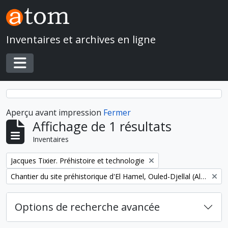
Skip to main content
Inventaires et archives en ligne
Toggle navigation
Aperçu avant impression
Fermer
Affichage de 1 résultats
Inventaires
Remove filter:
Jacques Tixier. Préhistoire et technologie
Remove filter:
Chantier du site préhistorique d'El Hamel, Ouled-Djellal (Algérie)
Options de recherche avancée