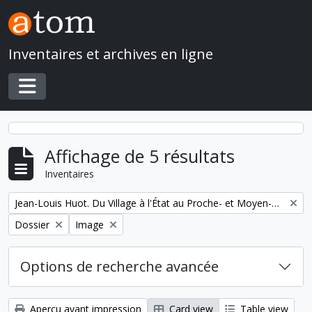
Skip to main content
Inventaires et archives en ligne
Toggle navigation
Affichage de 5 résultats
Inventaires
Remove filter:
Jean-Louis Huot. Du Village à l'État au Proche- et Moyen-Orient
Remove filter:
Remove filter:
Dossier
Image
Options de recherche avancée
Aperçu avant impression
Card view
Table view