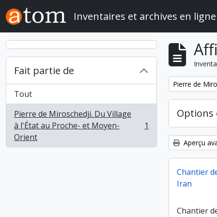
Skip to main content
Inventaires et archives en ligne
Aff
Inventa
Fait partie de
Remove filter:
Pierre de Miro
Tout
Options 
Pierre de Miroschedji. Du Village
à l'État au Proche- et Moyen-
1
, 1 résultats
Orient
Aperçu ava
Chantier de
Iran
Chantier de 