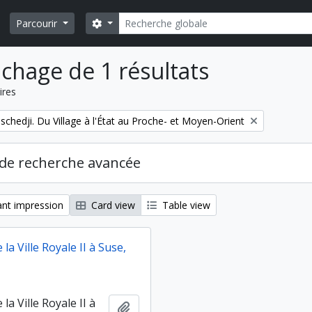
Rechercher
Search options
Parcourir
ichage de 1 résultats
ires
schedji. Du Village à l'État au Proche- et Moyen-Orient
de recherche avancée
nt impression
Card view
Table view
 la Ville Royale II à Suse,
la Ville Royale II à
Ajouter au presse-papier