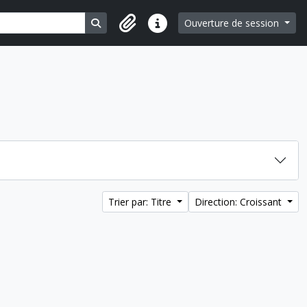
Search in browse page
Ouverture de session
Liens rapides
Trier par: Titre
Direction: Croissant