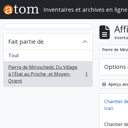
Skip to main content
Inventaires et archives en ligne
Aff
Inventa
Fait partie de
Remove filter:
Pierre de Miro
Tout
Options 
Pierre de Miroschedji. Du Village
à l'État au Proche- et Moyen-
1
, 1 résultats
Orient
Aperçu ava
Chantier de
Iran
Chantier de 