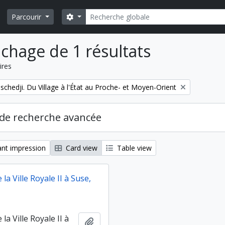
Rechercher
Search options
Parcourir
ichage de 1 résultats
ires
schedji. Du Village à l'État au Proche- et Moyen-Orient
de recherche avancée
nt impression
Card view
Table view
 la Ville Royale II à Suse,
la Ville Royale II à
Ajouter au presse-papier