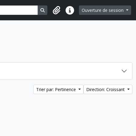
Search in browse page
Ouverture de session
Liens rapides
Trier par: Pertinence
Direction: Croissant