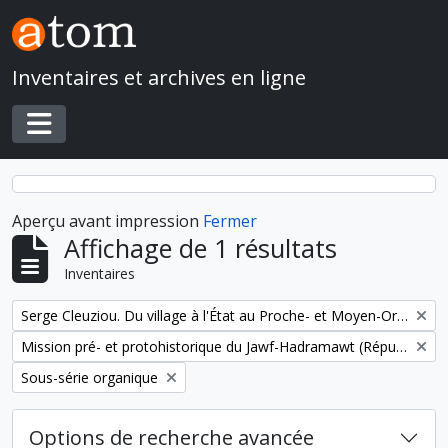
Skip to main content
Inventaires et archives en ligne
Toggle navigation
Aperçu avant impression
Fermer
Affichage de 1 résultats
Inventaires
Remove filter:
Serge Cleuziou. Du village à l'État au Proche- et Moyen-Orient
Remove filter:
Mission pré- et protohistorique du Jawf-Hadramawt (République du Yémen)
Remove filter:
Sous-série organique
Options de recherche avancée