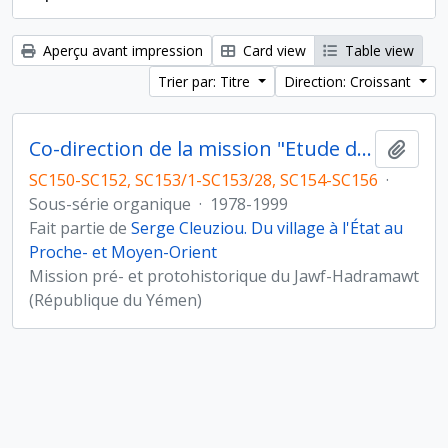
Aperçu avant impression
Card view
Table view
Trier par: Titre
Direction: Croissant
Co-direction de la mission "Etude du peuplement pré- et protohistorique du Yémen"
Ajout
SC150-SC152, SC153/1-SC153/28, SC154-SC156
·
Sous-série organique
·
1978-1999
Fait partie de
Serge Cleuziou. Du village à l'État au
Proche- et Moyen-Orient
Mission pré- et protohistorique du Jawf-Hadramawt
(République du Yémen)