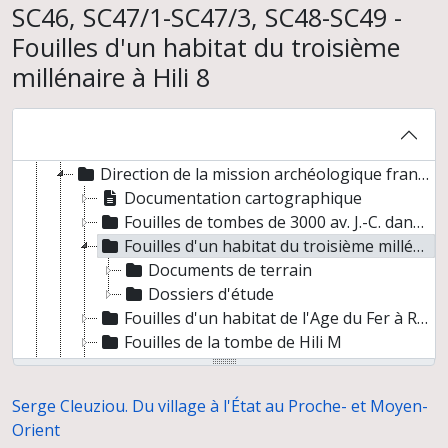
SC46, SC47/1-SC47/3, SC48-SC49 -
Fouilles d'un habitat du troisième
millénaire à Hili 8
Serge Cleuziou. Du village à l'État au Proche- et Moyen-Orient
Fouilles et prospections
Documentation cartographique
Direction de la mission archéologique française d'Al Ain (Abou Dhabi, Emirats arabes unis) et travaux postérieurs
Documentation cartographique
Fouilles de tombes de 3000 av. J.-C. dans le Djebel Hafit
Fouilles d'un habitat du troisième millénaire à Hili 8
Documents de terrain
Dossiers d'étude
Fouilles d'un habitat de l'Age du Fer à Rumeilah
Fouilles de la tombe de Hili M
Fouilles de la tombe A de Hili nord
Dessins de matériel provenant d'autres sites des Emirats d'Abou Dhabi et de Sharjah
Serge Cleuziou. Du village à l'État au Proche- et Moyen-
Photographies concernant différents chantiers
Orient
Correspondance