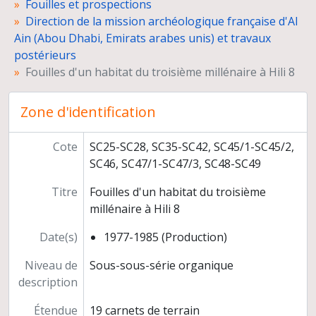
Fouilles et prospections
Administration de la mission et des travaux postérieurs
Direction de la mission archéologique française d'Al
Direction de la fouille de tumuli de l'Age du Bronze à Umm Jidr, Bahreïn (novembre 1979)
Ain (Abou Dhabi, Emirats arabes unis) et travaux
Co-direction du Joint Hadd Project (JHP), Sultanat d'Oman
postérieurs
Co-direction de la mission "Etude du peuplement pré- et protohistorique du Yémen"
Fouilles d'un habitat du troisième millénaire à Hili 8
Participation au projet italo-russo-turkmène de cartographie du delta de la Murghab (Turkménistan)
Co-direction de la mission archéologique sur le peuplement des piémonts du Kopet Dagh, Turkménistan (mai 1996)
Zone d'identification
Diathèque
Photographies numériques
Programmes de recherche
Cote
SC25-SC28, SC35-SC42, SC45/1-SC45/2,
Préparation de publications
SC46, SC47/1-SC47/3, SC48-SC49
Congrès, séminaires, conférences
Titre
Fouilles d'un habitat du troisième
Participation à l'exposition "Ancient Rome and India" (Inde)
millénaire à Hili 8
Relations scientifiques
Enseignement et formation
Date(s)
1977-1985 (Production)
Participation à des instances décisionnelles ou consultatives
Activités d'expertise
Niveau de
Sous-sous-série organique
Autres responsabilités
description
Carrière
Étendue
19 carnets de terrain