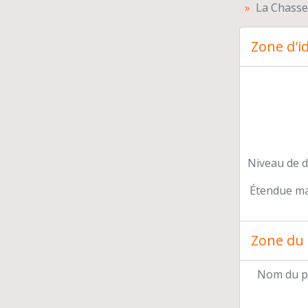
La Chasse 
Zone d'id
Niveau de d
Étendue mat
Zone du 
Nom du p