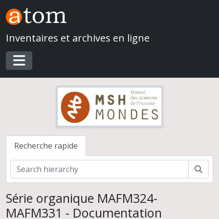
Skip to main content
Inventaires et archives en ligne
Toggle navigation
Recherche rapide
Rech
Série organique MAFM324-
MAFM331 - Documentation