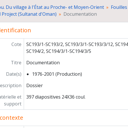
Villes d'Oman, monuments, population, oasis
u. Du village à l'État au Proche- et Moyen-Orient
Fouilles
Collections de musée
d Project (Sultanat d'Oman)
Documentation
Sites et vestiges comparatifs d'Iran, de l'Indus, de
Autres thèmes
entification
Dossiers non identifiés
Prospections des sites de l'Age du Bronze au Yémen
Photographies numériques
Cote
SC193/1-SC193/2, SC193/3/1-SC193/3/12, SC194
ogrammes de recherche
SC194/2, SC194/3/1-SC194/3/5
paration de publications
Titre
Documentation
grès, séminaires, conférences
ticipation à l'exposition "Ancient Rome and India" (Inde)
Date(s)
1976-2001 (Production)
ations scientifiques
seignement et formation
escription
Dossier
ticipation à des instances décisionnelles ou consultatives
érielle et
397 diapositives 24X36 coul.
ivités d'expertise
support
res responsabilités
rière
contexte