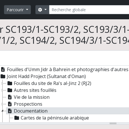
Direction de la mission archéologique française d'Al Ain (A
Direction de la fouille de tumuli de l'Age du Bronze à Umm 
Rechercher
Search options
Parcourir
Co-direction du Joint Hadd Project (JHP), Sultanat d'Oman
Co-direction de la mission "Etude du peuplement pré- et p
r SC193/1-SC193/2, SC193/3/1
Participation au projet italo-russo-turkmène de cartograp
Co-direction de la mission archéologique sur le peuplemen
1/2, SC194/2, SC194/3/1-SC19
Diathèque
Fouilles d'Al Ain (Emirat d'Abou Dhabi) et photographies 
Prospections dans la péninsule arabique
Prospections dans les anciennes mines de cuivre du Sul
Fouilles d'Umm Jidr à Bahreïn et photographies d'autre
Joint Hadd Project (Sultanat d'Oman)
Fouilles du site de Ra's al-Jinz 2 (RJ2)
Autres sites fouillés
Vie de la mission
Prospections
Documentation
Cartes de la péninsule arabique
Cartes de la province du Ja'alan (Sultanat d'Oman) 