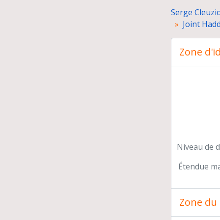
Serge Cleuzio
Joint Had
Zone d'id
Pr
Pré
Con
Par
Rel
En
Niveau de d
Par
Étendue mat
Act
Aut
Car
Zone du 