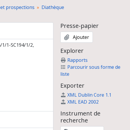
 et prospections
Diathèque
 Syrie et d'Arabie Saoudite)
Presse-papier
Ajouter
/1/1-SC194/1/2,
Explorer
Rapports
Parcourir sous forme de
liste
Exporter
XML Dublin Core 1.1
XML EAD 2002
Instrument de
recherche