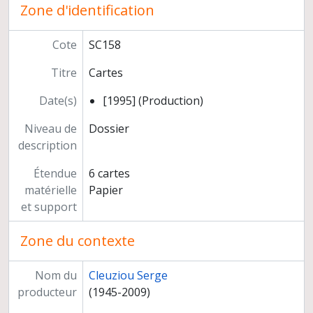
Zone d'identification
Participation à des instances décisionnelles ou consultatives
Activités d'expertise
Autres responsabilités
Cote
SC158
Carrière
Titre
Cartes
Date(s)
[1995] (Production)
Niveau de
Dossier
description
Étendue
6 cartes
matérielle
Papier
et support
Zone du contexte
Nom du
Cleuziou Serge
producteur
(1945-2009)