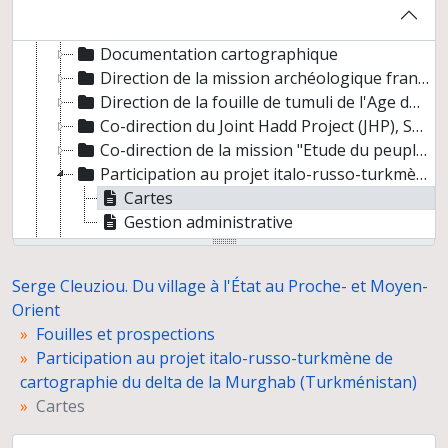
Serge Cleuziou. Du village à l'État au Proche- et Moyen-Orient
Fouilles et prospections
Documentation cartographique
Direction de la mission archéologique française d'Al Ain (Abou Dhabi, Emirats arabes unis) et travaux postérieurs
Direction de la fouille de tumuli de l'Age du Bronze à Umm Jidr, Bahreïn (novembre 1979)
Co-direction du Joint Hadd Project (JHP), Sultanat d'Oman
Co-direction de la mission "Etude du peuplement pré- et protohistorique du Yémen"
Participation au projet italo-russo-turkmène de cartographie du delta de la Murghab (Turkménistan)
Cartes
Gestion administrative
Co-direction de la mission archéologique sur le peuplement des piémonts du Kopet Dagh, Turkménistan (mai 1996)
Diathèque
Serge Cleuziou. Du village à l'État au Proche- et Moyen-
Photographies numériques
Orient
Programmes de recherche
Fouilles et prospections
Préparation de publications
Participation au projet italo-russo-turkmène de
Congrès, séminaires, conférences
cartographie du delta de la Murghab (Turkménistan)
Participation à l'exposition "Ancient Rome and India" (Inde)
Cartes
Relations scientifiques
Enseignement et formation