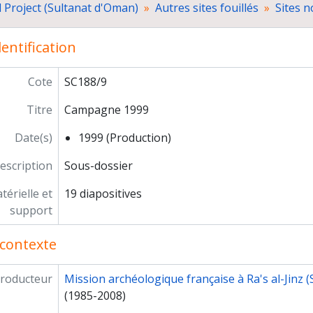
d Project (Sultanat d'Oman)
Autres sites fouillés
Sites n
Dossiers non identifiés
Prospections des sites de l'Age du Bronze au Yémen
entification
Photographies numériques
ogrammes de recherche
paration de publications
Cote
SC188/9
grès, séminaires, conférences
Titre
Campagne 1999
ticipation à l'exposition "Ancient Rome and India" (Inde)
ations scientifiques
Date(s)
1999 (Production)
seignement et formation
ticipation à des instances décisionnelles ou consultatives
escription
Sous-dossier
ivités d'expertise
érielle et
19 diapositives
res responsabilités
support
rière
contexte
roducteur
Mission archéologique française à Ra's al-Jinz 
(1985-2008)