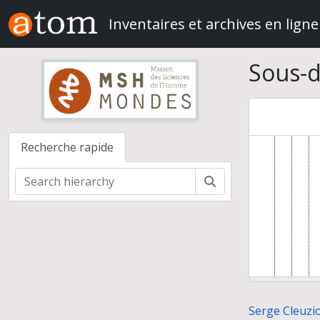
Skip to main content
Inventaires et archives en ligne
Sous-d
Recherche rapide
Rechercher
Serge Cleuzio