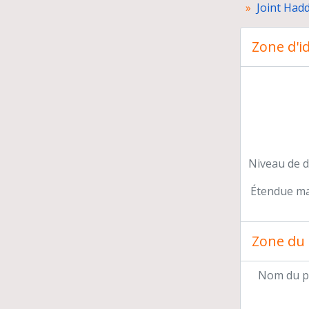
Joint Had
Zone d'id
Pr
Pré
Con
Par
Rel
En
Par
Niveau de d
Act
Étendue mat
Aut
Car
Zone du 
Nom du p