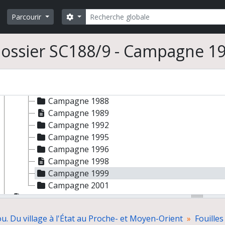
As-Suwayh (SWY)
Rechercher
Bandah al-Jadidah (BJD)
Search options
Parcourir
Ra's al-Hadd (HD)
Ra's al-Jinz (RJ1, 3 et 6)
ossier SC188/9 - Campagne 1
Ra's al-Khabbah (KHB-1), vue de terrain
Sites non identifiés
Campagne 1986
Campagne 1987
Campagne 1988
Campagne 1989
Campagne 1992
Campagne 1995
Campagne 1996
Campagne 1998
Campagne 1999
Campagne 2001
Vie de la mission
Prospections
u. Du village à l'État au Proche- et Moyen-Orient
Fouilles
Documentation