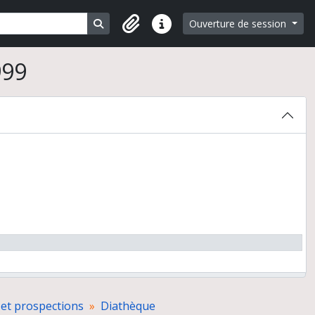
Search in browse page
Ouverture de session
Liens rapides
999
 et prospections
Diathèque