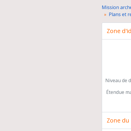
Mission arch
Plans et r
Zone d'id
Do
Niveau de d
Étendue mat
Zone du 