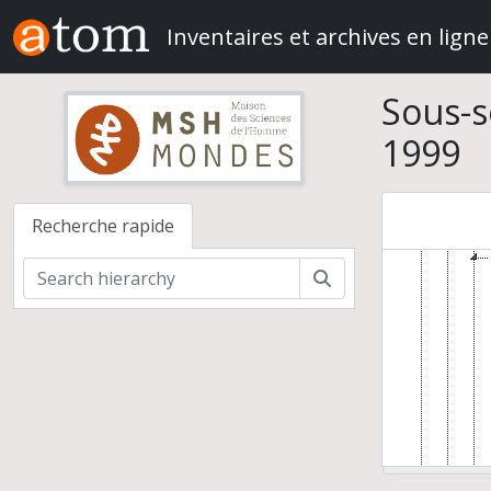
Skip to main content
Missio
Inventaires et archives en ligne
Adm
Do
Sous-
1999
Recherche rapide
Rechercher