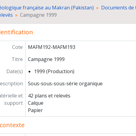
Campagne 2004
éologique française au Makran (Pakistan)
Documents de t
Campagne 2005
elevés
Campagne 1999
Campagne 2006 - Chantier II
Plans et relevés des sépultures
Relevés non datés
entification
Dessins céramiques et petits objets (P.O.)
Diapositives
Cote
MAFM192-MAFM193
« Techno céramique Shahi-Tump »
cumentation
Titre
Campagne 1999
Date(s)
1999 (Production)
escription
Sous-sous-sous-série organique
érielle et
42 plans et relevés
support
Calque
Papier
contexte