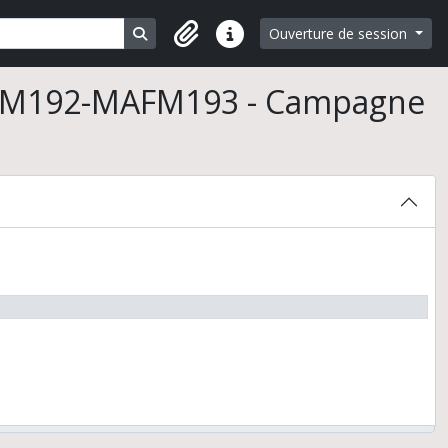
Search in browse page
Ouverture de session
Liens rapides
AFM192-MAFM193 - Campagne