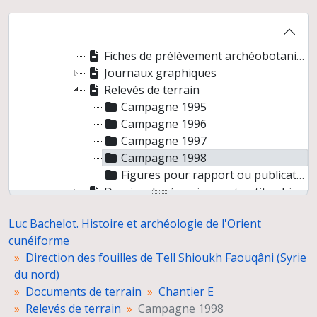
Chantier E
Fiches locus
Fiches de matériel
Fiches de prélèvement archéobotanique
Journaux graphiques
Relevés de terrain
Campagne 1995
Campagne 1996
Campagne 1997
Campagne 1998
Figures pour rapport ou publication
Dessins de céramiques et petits objets
Chantier F
Luc Bachelot. Histoire et archéologie de l'Orient
Chantier G
cunéiforme
Chantier H
Direction des fouilles de Tell Shioukh Faouqâni (Syrie
Archéométrie
du nord)
Missions d’étude du mobilier et des jarres cinéraires au musée d’Alep
Documents de terrain
Chantier E
Gestion de la documentation
Relevés de terrain
Campagne 1998
Gestion de la mission