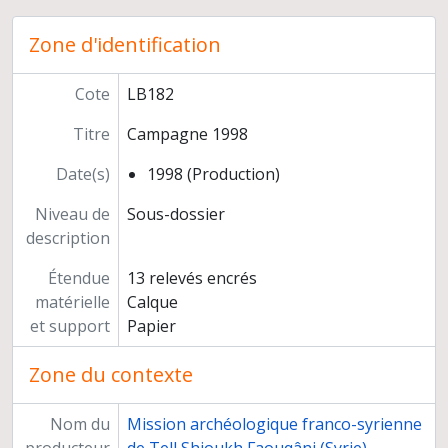
Presse
Programmes de recherche
Zone d'identification
Publications, congrès et séminaires
Valorisation grand public
Cote
LB182
Documentation
Titre
Campagne 1998
Correspondance
Enseignement
Date(s)
1998 (Production)
Carrière
Niveau de
Sous-dossier
description
Étendue
13 relevés encrés
matérielle
Calque
et support
Papier
Zone du contexte
Nom du
Mission archéologique franco-syrienne