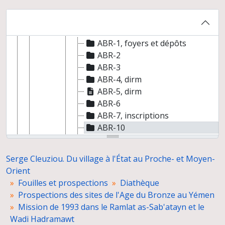
Mission de 1992 dans le Wadi Markha
Mission de 1993 dans le Ramlat as-Sab'atayn et le Wadi Hadramawt
Al Abr (ABR)
ABR-1, foyers et dépôts
ABR-2
ABR-3
ABR-4, dirm
ABR-5, dirm
ABR-6
ABR-7, inscriptions
ABR-10
ABR-11
ABR-12
Serge Cleuziou. Du village à l'État au Proche- et Moyen-
ABR-13, vues générales et vues des dirms, tombes et murs
Orient
Vues de la ville d'Al-Abr
Fouilles et prospections
Diathèque
Bir Hamad
Prospections des sites de l'Age du Bronze au Yémen
Shibam, ville et monuments
Mission de 1993 dans le Ramlat as-Sab'atayn et le
Say'un, ville et monuments
Wadi Hadramawt
Wadi Sa'ar (SAR)