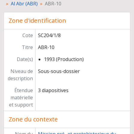
Al Abr (ABR)
ABR-10
Sana'a. Architecture, souk et tailleur de pierre
Wadi Sirr
Zone d'identification
Wadi Rakhia
Mareb, barrage, canal et vanne nord
Cote
SC204/1/8
Wadi Hadramawt
Photographies numériques
Titre
ABR-10
Programmes de recherche
Préparation de publications
Date(s)
1993 (Production)
Congrès, séminaires, conférences
Niveau de
Participation à l'exposition "Ancient Rome and India" (Inde)
Sous-sous-dossier
description
Relations scientifiques
Enseignement et formation
Étendue
3 diapositives
Participation à des instances décisionnelles ou consultatives
matérielle
Activités d'expertise
et support
Autres responsabilités
Carrière
Zone du contexte