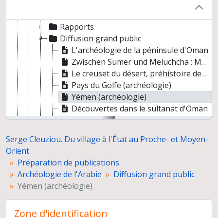
Ouvrages
Articles de synthèse
Rapports
Diffusion grand public
L'archéologie de la péninsule d'Oman
Zwischen Sumer und Meluchcha : Magan
Le creuset du désert, préhistoire des oasis
Pays du Golfe (archéologie)
Yémen (archéologie)
Découvertes dans le sultanat d'Oman
Oman, le plus ancien brûle-parfum connu
Aux origines de la navigation arabe
Serge Cleuziou. Du village à l'État au Proche- et Moyen-
Dilmoun, origines et premiers développements
Orient
Yémen. Au pays de la reine de Saba
Préparation de publications
Jiroft et Tarut. Plateau iranien et péninsule arabique
Archéologie de l'Arabie
Diffusion grand public
Notes et comptes rendus
Yémen (archéologie)
Autres thèmes
Documents liés à des publications non identifiées
Zone d'identification
Congrès, séminaires, conférences