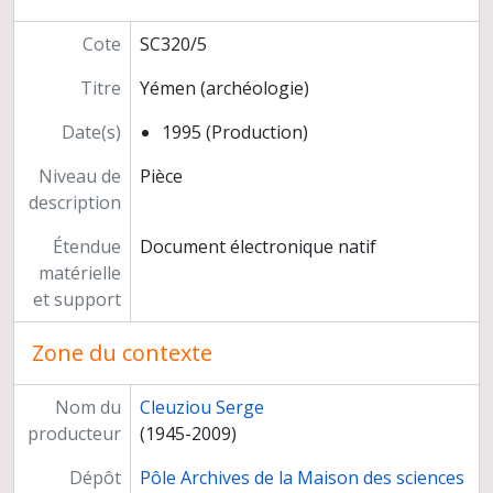
Participation à l'exposition "Ancient Rome and India" (Inde)
Relations scientifiques
Cote
SC320/5
Enseignement et formation
Titre
Yémen (archéologie)
Participation à des instances décisionnelles ou consultatives
Activités d'expertise
Date(s)
1995 (Production)
Autres responsabilités
Carrière
Niveau de
Pièce
description
Étendue
Document électronique natif
matérielle
et support
Zone du contexte
Nom du
Cleuziou Serge
producteur
(1945-2009)
Dépôt
Pôle Archives de la Maison des sciences