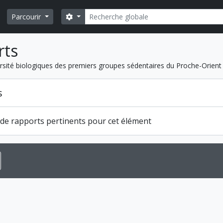
Rechercher
Search options
Parcourir
rts
versité biologiques des premiers groupes sédentaires du Proche-Orient
s
s de rapports pertinents pour cet élément