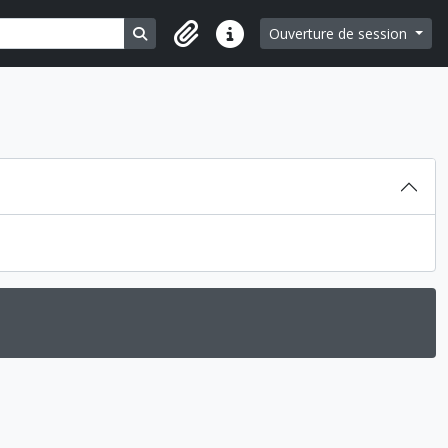
Search in browse page
Ouverture de session
Liens rapides