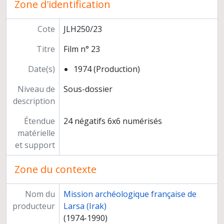
Zone d'identification
Film n°52
Film n°53
Campagne 1976
Cote
JLH250/23
Campagne 1978
Titre
Film n° 23
Campagne 1981
Campagne 1983
Date(s)
1974 (Production)
Campagne 1985
Campagne 1987
Niveau de
Sous-dossier
Campagne 1989
description
Diapositives
Étendue
24 négatifs 6x6 numérisés
Rapports de fouilles
matérielle
Préparation de publications
et support
Documentation cartographique
Exposition "Délégation archéologique française en Irak 1977-1987, 10 ans d'activité"
Zone du contexte
Correspondance scientifique
Nom du
Mission archéologique française de
producteur
Larsa (Irak)
(1974-1990)