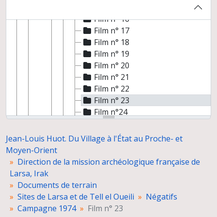
Film n° 15
Film n° 16
Film n° 17
Film n° 18
Film n° 19
Film n° 20
Film n° 21
Film n° 22
Film n° 23
Film n°24
Film n° 25
Film n° 26
Jean-Louis Huot. Du Village à l'État au Proche- et
Film n° 27
Moyen-Orient
Film n° 28
Direction de la mission archéologique française de
Film n° 29
Larsa, Irak
Film n° 30
Documents de terrain
Film n° 31
Sites de Larsa et de Tell el Oueili
Négatifs
Film n° 32
Campagne 1974
Film n° 23
Film n° 33