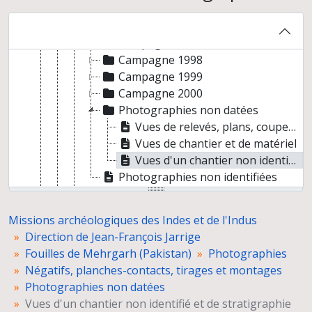
Campagne 1984-1985
Tirages et négatifs antérieurs aux campagnes 1996 à 2000
Campagne 1996-1997
Campagne 1998
Campagne 1999
Campagne 2000
Photographies non datées
Vues de relevés, plans, coupes, dessins d’objets et de squelettes
Vues de chantier et de matériel
Vues d'un chantier non identifié et de stratigraphie
Photographies non identifiées
Diapositives
Fichiers photographiques
Missions archéologiques des Indes et de l'Indus
Inventaire des photographies
Direction de Jean-François Jarrige
Microfilms et négatifs
Fouilles de Mehrgarh (Pakistan)
Photographies
Dossiers de chantiers et d'étude
Négatifs, planches-contacts, tirages et montages
Restauration du matériel
Photographies non datées
Rapports de fouilles
Vues d'un chantier non identifié et de stratigraphie
Fouilles de Nausharo (Pakistan)