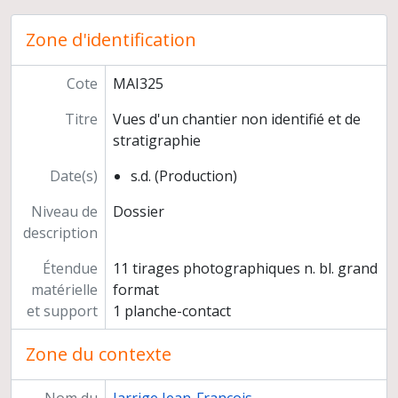
Inventaire du matériel des sites de Mehrgarh, Sibri et Nausharo
Zone d'identification
Habitats de la plaine de Kachi au Baluchistan (Pakistan)
Cartes topographiques non identifiées
Cote
Administration de la mission
MAI325
Conférence, s.l. du 18 novembre 1982
Titre
Vues d'un chantier non identifié et de
Préparation de publications
stratigraphie
Exposition internationale « Les cités oubliées de l’Indus. Archéologie du Pakistan », Paris, Musée national des Arts asiatiques Guimet, du 16 novembre 1988 au 30 janvier 1989
De l'URA 16 à l'UMR 9993, Centre de recherches archéologiques Indus-Baluchistan
Date(s)
s.d. (Production)
Carrière de Jean-François Jarrige
Niveau de
Dossier
description
Étendue
11 tirages photographiques n. bl. grand
matérielle
format
et support
1 planche-contact
Zone du contexte