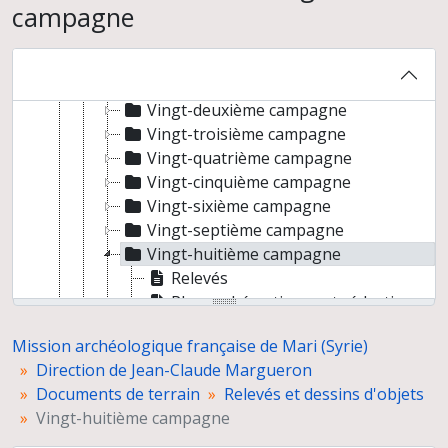
campagne
Carnets de fouilles
Fiches objets
Fichier photographique
Relevés et dessins d'objets
Vingt-deuxième campagne
Vingt-troisième campagne
Vingt-quatrième campagne
Vingt-cinquième campagne
Vingt-sixième campagne
Vingt-septième campagne
Vingt-huitième campagne
Relevés
Plans schématiques et réductions
Coupes et relevés de parois
Mission archéologique française de Mari (Syrie)
Céramiques
Direction de Jean-Claude Margueron
Objets
Documents de terrain
Relevés et dessins d'objets
Murs
Vingt-huitième campagne
Vingt-neuvième campagne
Trentième campagne