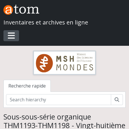
Skip to main content
Inventaires et archives en ligne
Toggle navigation
Recherche rapide
Rech
Mission archéologique française de Mari (Syrie)
Direction d'André Parrot
Sous-sous-série organique
Direction de Jean-Claude Margueron
THM1193-THM1198 - Vingt-huitième
Documents de terrain