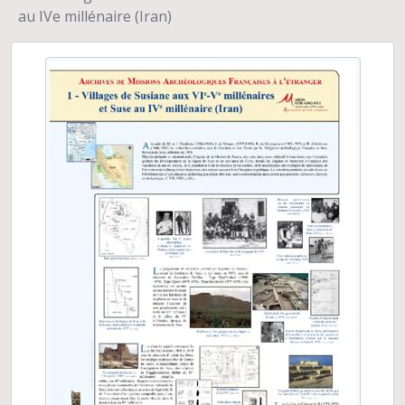
Groupe d'Enseignement et de Recherche Maya (GERM), 13ème Conférence Maya Européenne, Musée du Quai Branly
au IVe millénaire (Iran)
Itinéraires de Belleville à Djerba de femmes juives tunisiennes vivant en France. Photographie et anthropologie
Agriculture précolombienne dans les Guyanes
Profils d'objets. Approches d'anthropologues et d'archéologues, VIIe colloque international de la Maison René-Ginouvès
Recherches franco-bulgares sur le site néolithique de Kovacevo en Bulgarie
Les carrières de El Ferriol et l'atelier de sculpture d'Elche (Alicante)
Le Mexique d'hier et d'aujourd'hui. Le Mexique, terrain de recherche pour l'archéologie et l'ethnologie française
Des peintures rupestres d'Afrique australe
Du sel et des hommes : approches ethnoarchéologiques
La chaîne opératoire funéraire, exemples de gestes et de séquences écrits par les ethnologues et reconstruits par les archéologues