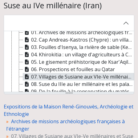
"Dharih" Une étape nabatéenne au nord de Pétra (Jordanie)
Suse au IVe millénaire (Iran)
Chaîne d'observations microscopiques : un outil pour la recherche. Images numériques
Les écritures cunéiformes et leur déchiffrement
Archives de missions archéologiques françaises à l'étranger
01. Archives de missions archéologiques françaises à l'étranger
02. Cap Andreas-Kastros (Chypre) : un village de pêcheurs néolithique pré-céramique
03. Fouilles d'Isenya, la rivière de sable (Kenya)
04. Khirokitia : un village d'agriculteurs à Chypre au VIIe millénaire
05. Le gisement préhistorique de Ksar'Aqil (Liban)
06. Prospections et fouilles au Qatar
07. Villages de Susiane aux VIe-Ve millénaires et Suse au IVe millénaire (Iran)
08. Suse du IIIe au Ier millénaire et les palais achéménides
09. De la fouille à la conservation du matériel et à la diffusion scientifique
10. Telarmachay (Pérou). La fouille la plus haute du monde
11. Tell Shiukh Fawqani, l'ancienne Burmarina (Syrie)
Expositions de la Maison René-Ginouvès, Archéologie et
12. Tonina : une cité maya du Chiapas (Mexique)
Ethnologie
13. Tureng Tepe : un site du nord-est iranien
Archives de missions archéologiques françaises à
Un parcours océanien en images. Hommage à José Garanger (1926-2006)
l'étranger
Gontsy (Ukraine), un site à cabanes en os de mammouths du paléolithique supérieur récents
07. Villages de Susiane aux VIe-Ve millénaires et Suse