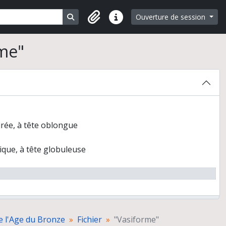
Search in browse page
Ouverture de session
Liens rapides
rme"
urée, à tête oblongue
ique, à tête globuleuse
e l'Age du Bronze
Fichier
"Vasiforme"