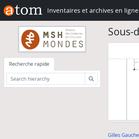
Skip to main content
Inventaires et archives en ligne
Sous-d
Gilles
Etu
Do
Recherche rapide
Rechercher
Gilles Gauche