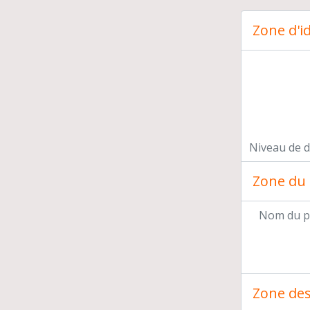
Zone d'id
Niveau de d
Zone du 
Nom du p
Zone des 