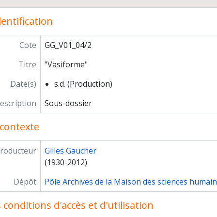
Sites et objets de l'Age du Bronze
entification
Cote
GG_V01_04/2
Titre
"Vasiforme"
Date(s)
s.d. (Production)
escription
Sous-dossier
contexte
roducteur
Gilles Gaucher
(1930-2012)
Dépôt
Pôle Archives de la Maison des sciences humai
conditions d'accès et d'utilisation