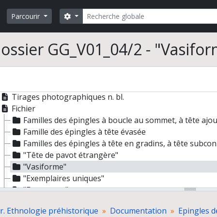
Rechercher
Search options
Parcourir
ossier GG_V01_04/2 - "Vasifo
 Gaucher. Ethnologie préhistorique
de et publication
cumentation
Epingles de l'Age du Bronze
Tirages photographiques n. bl.
Fichier
Familles des épingles à boucle au sommet, à tête ajo
Famille des épingles à tête évasée
Familles des épingles à tête en gradins, à tête subcon
"Tête de pavot étrangère"
"Vasiforme"
"Exemplaires uniques"
"Fragments"
"Dessins insuffisants"
r. Ethnologie préhistorique
Documentation
Epingles d
"Etranger"