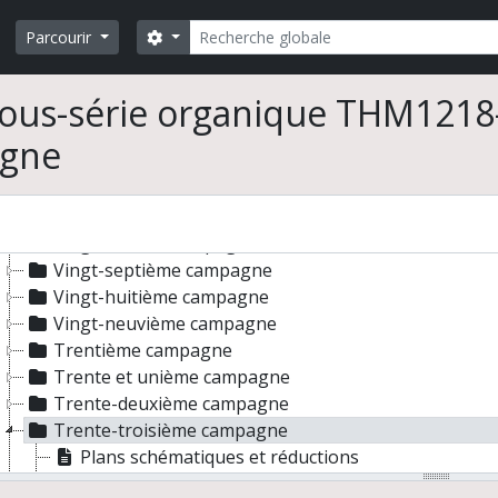
Documents de terrain
Rechercher
Carnets de fouilles
Search options
Parcourir
Fiches objets
Fichier photographique
ous-série organique THM1218
Relevés et dessins d'objets
Vingt-deuxième campagne
gne
Vingt-troisième campagne
Vingt-quatrième campagne
Vingt-cinquième campagne
Vingt-sixième campagne
Vingt-septième campagne
Vingt-huitième campagne
Vingt-neuvième campagne
Trentième campagne
Trente et unième campagne
Trente-deuxième campagne
Trente-troisième campagne
Plans schématiques et réductions
Coupes et dessins de parois