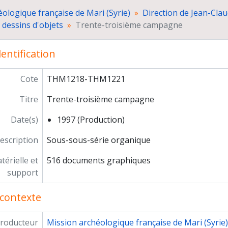
Céramiques
ologique française de Mari (Syrie)
Direction de Jean-Cl
Objets
 dessins d'objets
Trente-troisième campagne
Trente-quatrième campagne
Trente-cinquième campagne
entification
Trente-sixième campagne
Trente-septième et trente-huitième campagne
Cote
Trente-neuvième campagne
THM1218-THM1221
Quarantième campagne
Titre
Trente-troisième campagne
Quarante-et-unième campagne
Relevés et dessins non identifiés
Date(s)
1997 (Production)
Plans d'architecture
escription
Restitution d’une grande peinture des appartements roya
Sous-sous-série organique
Transferts et photocopies des relevés de la cour 106
érielle et
516 documents graphiques
Photocopies des relevés des fragments des peintures des
support
Fichiers des tombes
"A propos d'un cinquantenaire : Mari, bilan et perspective"
contexte
roducteur
Mission archéologique française de Mari (Syrie)