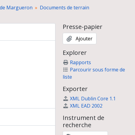
aude Margueron
Documents de terrain
Presse-papier
Ajouter
Explorer
Rapports
Parcourir sous forme de
liste
ux du palais de Mari (salles 219-220)
Exporter
 salles 219 et 220
XML Dublin Core 1.1
XML EAD 2002
Instrument de
recherche