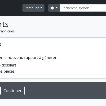
Rechercher
Search options
Parcourir
rts
raphiques
s
er le nouveau rapport à générer :
e dossiers
es pièces