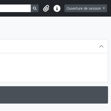
Search in browse page
Ouverture de session
Liens rapides