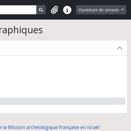
Search in browse page
Ouverture de session
Liens rapides
graphiques
e la Mission archéologique française en Israël