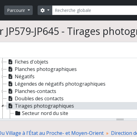
Documents de terrain
Rechercher
Carnets de fouilles
Search options
Parcourir
Journaux graphiques
Catalogues de fouilles
r JP579-JP645 - Tirages photo
Relevés de terrain
Plans généraux, des loci, des sépultures et coupes
Dessins d'objets de Mallaha
Dessins d'objets de Beisamoun
Fiches d'objets
Planches photographiques
Négatifs
Légendes de négatifs photographiques
Planches-contacts
Doubles des contacts
Tirages photographiques
Secteur nord du site
Stratigraphie, coupes
Niveau I / III
Du Village à l'État au Proche- et Moyen-Orient
Direction d
Coupe H6