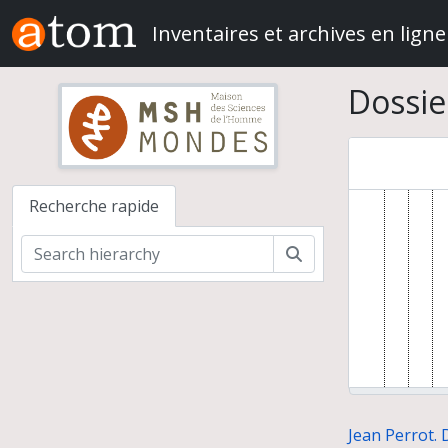
Skip to main content
Inventaires et archives en ligne
Dossie
Recherche rapide
Rechercher
Jean Perrot. 