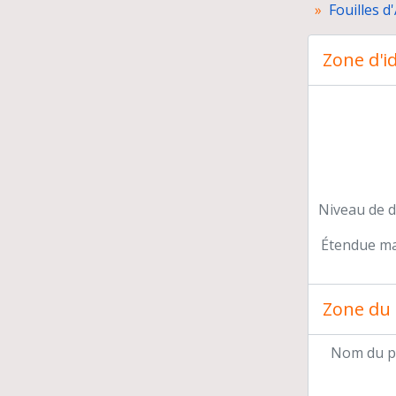
Fouilles 
Zone d'id
Niveau de d
Étendue mat
Zone du 
Nom du p