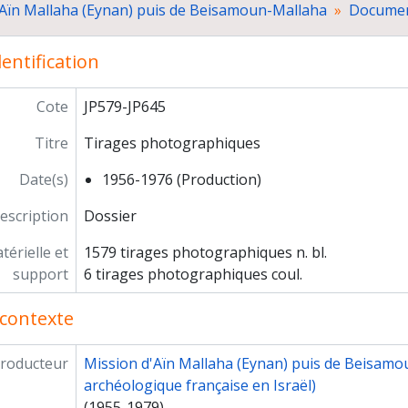
d'Aïn Mallaha (Eynan) puis de Beisamoun-Mallaha
Documen
Photomontage du sol
"La grande tombe" locus n° 1
entification
Locus 2, abri 1
Locus 21
Locus 25
Cote
JP579-JP645
Locus 27
Titre
Tirages photographiques
Locus 31
Locus 55
Date(s)
1956-1976 (Production)
Locus 56
Locus 62 et locus 63
escription
Dossier
Locus 139
érielle et
1579 tirages photographiques n. bl.
Locus 140
support
6 tirages photographiques coul.
Locus 141
Locus 142
contexte
Locus 143
Locus 145
roducteur
Mission d'Aïn Mallaha (Eynan) puis de Beisamo
Locus 147
archéologique française en Israël)
Abri 26, niveau supérieur (22)
(1955-1979)