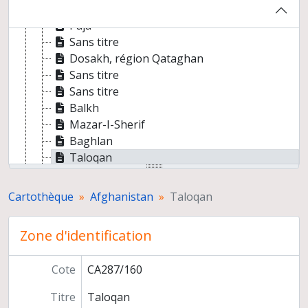
Sans titre
Paja
Sans titre
Dosakh, région Qataghan
Sans titre
Sans titre
Balkh
Mazar-I-Sherif
Baghlan
Taloqan
Jurm-Kesem
Sans titre
Cartothèque
Afghanistan
Taloqan
Kohe Mahmudo Esma' Iljan
Sin-Dan
Zone d'identification
Sans titre
Sayghano-Kahmard
Cote
CA287/160
Pule Khumri
Caharikar
Titre
Taloqan
Tagabe