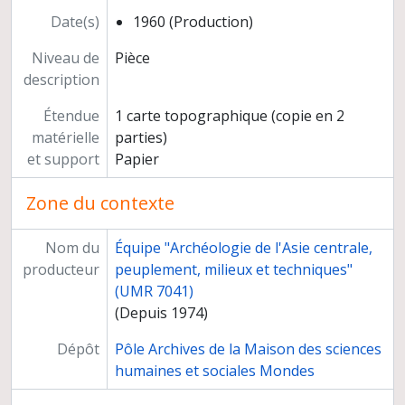
Asmar-Kamdes
Date(s)
1960 (Production)
Bamyan
Niveau de
Pièce
Cake Wardak-Syahgerd
description
Kabul
Jalalabad
Étendue
1 carte topographique (copie en 2
Caghasaray
matérielle
parties)
Sans titre
et support
Papier
Nawer
Ghazni
Zone du contexte
Sans titre
Jajimaydan
Nom du
Équipe "Archéologie de l'Asie centrale,
Oruzgan
producteur
peuplement, milieux et techniques"
Jordanie
(UMR 7041)
Liban
(Depuis 1974)
Palestine
Proche-Orient
Dépôt
Pôle Archives de la Maison des sciences
Syrie
humaines et sociales Mondes
Turquie