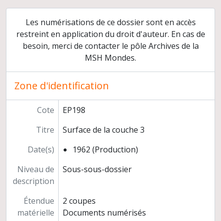
Etudes
Préparation de publications
Les numérisations de ce dossier sont en accès
Exposition pour les visiteurs du site
restreint en application du droit d'auteur. En cas de
Coupures de presse
besoin, merci de contacter le pôle Archives de la
Gestion des fouilles
MSH Mondes.
Grottes du "Perthuis" et du "Grenier" à Saint-Romain (Côte-d'Or)
Hypogée des "Mournouards" à Mesnil-sur-Oger (Marne)
Zone d'identification
Enceinte préhistorique à Champs (Yonne)
Cimetière mérovingien d'Escolives (Yonne, 1962)
Cote
EP198
Sauvetage du cimetière mérovingien et carolingien de "Brienne" à Nitry (Yonne)
Fouilles de sauvetage de l'hypogée de "L'homme mort" à Tinqueux (Marne)
Titre
Surface de la couche 3
Sauvetage d'une enceinte préhistorique à Monéteau-Gurgy (Yonne)
Date(s)
1962 (Production)
Sondage du site "Les Bosquets" à Montfermeil (Seine-Saint-Denis)
Chantier archéologique de Pincevent (commune de La Grande Paroisse, Seine-et-Marne)
Niveau de
Sous-sous-dossier
Sauvetage d'un gisement tardenoisien à Sonchamp (Yvelines)
description
Ramassages de surface sur le site de "Moque panier" à Ville-Saint-Jacques (Seine-et-Marne)
Prospections en Seine-et-Marne
Étendue
2 coupes
Participation d'André Leroi-Gourhan à des chantiers archéologiques
matérielle
Documents numérisés