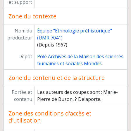
Négatifs relatifs à différents chantiers
et support
Tirages relatifs à différents chantiers
Photothèque
Zone du contexte
Programmes de recherche
Enseignement
Nom du
Équipe "Ethnologie préhistorique"
Cahiers du Centre de recherches préhistoriques
producteur
(UMR 7041)
(Depuis 1967)
Dépôt
Pôle Archives de la Maison des sciences
humaines et sociales Mondes
Zone du contenu et de la structure
Portée et
Les auteurs des coupes sont : Marie-
contenu
Pierre de Buzon, ? Delaporte.
Zone des conditions d'accès et
d'utilisation