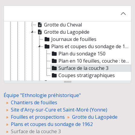
Grotte des Ours, topographie générale
Grotte des Fées
Grotte du Bison
Grotte du Cheval
Grotte du Lagopède
Journaux de fouilles
Plans et coupes du sondage de 1962
Plan du sondage 150
Plan en 10 feuilles, couche : terre végétale
Surface de la couche 3
Coupes stratigraphiques
Plans et coupes du sondage de 1963
Fiches US du sondage de 1963
Équipe "Ethnologie préhistorique"
Grotte du Lion
Chantiers de fouilles
Grotte du Loup
Site d'Arcy-sur-Cure et Saint-Moré (Yonne)
Grotte du Renne
Fouilles et prospections
Grotte du Lagopède
Grotte du Renne, Galerie Schoepflin (R.G.S.)
Plans et coupes du sondage de 1962
Grotte du Trilobite
Surface de la couche 3
Rapports de fouilles