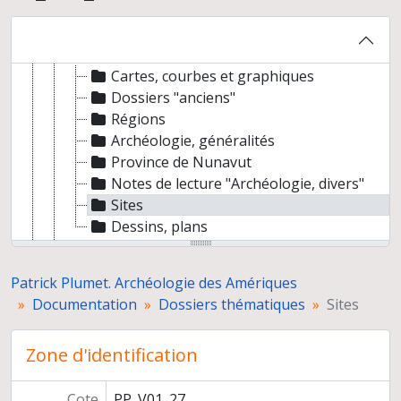
Congrès et séminaires
Documentation
Dossiers thématiques
Cartes, courbes et graphiques
Dossiers "anciens"
Régions
Archéologie, généralités
Province de Nunavut
Notes de lecture "Archéologie, divers"
Sites
Dessins, plans
Photothèque
Articles, comptes rendus et bibliographies
Patrick Plumet. Archéologie des Amériques
Correspondance
Documentation
Dossiers thématiques
Sites
Enseignement
Etudes et carrière
Zone d'identification
Cote
PP_V01_27