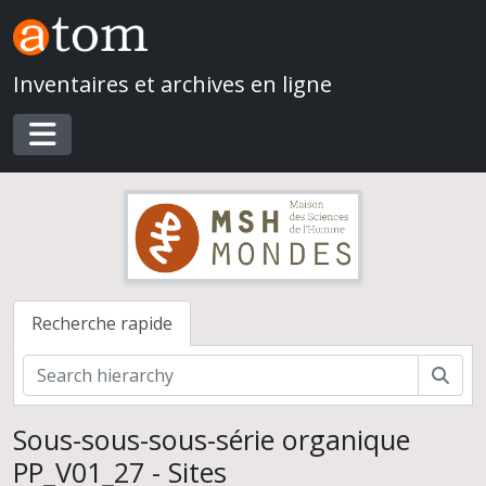
Skip to main content
Inventaires et archives en ligne
Toggle navigation
Recherche rapide
Rech
Patrick Plumet. Archéologie des Amériques
Sous-sous-sous-série organique
Missions de terrain et d'étude
PP_V01_27 - Sites
Publication d'ouvrages et d'articles