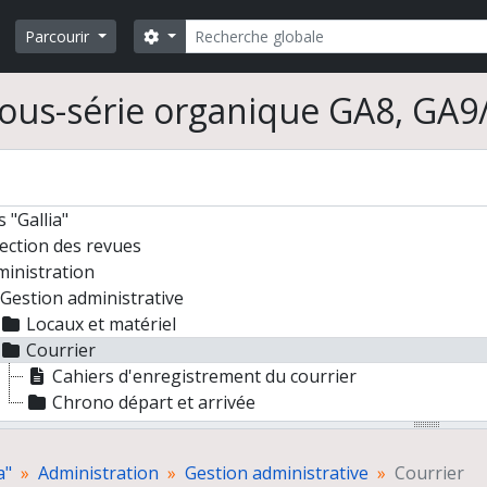
Rechercher
Search options
Parcourir
ous-série organique GA8, GA9/
 "Gallia"
ection des revues
inistration
Gestion administrative
Locaux et matériel
Courrier
Cahiers d'enregistrement du courrier
Chrono départ et arrivée
Portail Persée
Sites Web
a"
Administration
Gestion administrative
Courrier
Diffusion