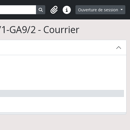
Search in browse page
Ouverture de session
Liens rapides
1-GA9/2 - Courrier