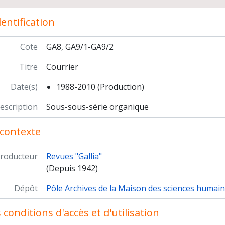
Gestion financière
entification
éparation des numéros
orisation
Cote
GA8, GA9/1-GA9/2
Titre
Courrier
Date(s)
1988-2010 (Production)
escription
Sous-sous-série organique
contexte
roducteur
Revues "Gallia"
(Depuis 1942)
Dépôt
Pôle Archives de la Maison des sciences humai
conditions d'accès et d'utilisation