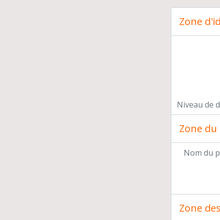
Zone d'id
Pr
Val
Niveau de d
Zone du 
Nom du p
Zone des 