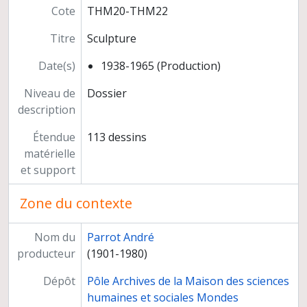
Silex, planches préparatoires de publication
Cote
THM20-THM22
Matériel des tombes
Titre
Sculpture
Dessins de Jean Lauffray
Tirages des dessins
Date(s)
1938-1965 (Production)
Peintures et mobiliers décorés
Inventaires
Niveau de
Dossier
Photographies
description
Fiches objets
Étendue
113 dessins
Fichier des tombes
matérielle
Rapports de fouilles de la 7e campagne à la 19e campagne, premiers articles et premières communications
et support
Préparation de publications
Exposition "Les archives royales de Mari", musée du Louvre, Paris
Zone du contexte
Documentation
Films sur Larsa et Tello
Nom du
Parrot André
Direction de Jean-Claude Margueron
producteur
(1901-1980)
Dépôt
Pôle Archives de la Maison des sciences
humaines et sociales Mondes