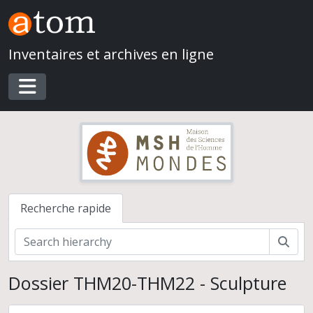
Skip to main content
Inventaires et archives en ligne
Toggle navigation
Recherche rapide
Rech
Dossier THM20-THM22 - Sculpture
Mission archéologique française de Mari (Syrie)