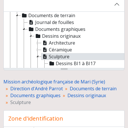
Direction d'André Parrot
Organisation des fouilles et correspondance
Documents de terrain
Journal de fouilles
Documents graphiques
Dessins originaux
Architecture
Céramique
Sculpture
Dessins BI1 à BI17
Dessins BI21 à BI40
Dessins BI41 à BI50
Mission archéologique française de Mari (Syrie)
Objets en métal
Direction d'André Parrot
Documents de terrain
Glyptique
Documents graphiques
Dessins originaux
Figurines et plaquettes
Sculpture
Bijoux
Objets divers
Zone d'identification
Objets en coquille et en ivoire
Dépôts de fondation