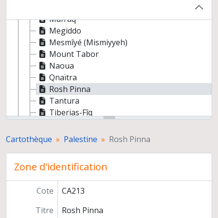
Kafer el Mâ
Mafraq
Megiddo
Mesmîyé (Mismiyyeh)
Mount Tabor
Naoua
Qnaïtra
Rosh Pinna
Tantura
Tiberias-Fîq
Tissia
Um Qeis
Cartothèque
Palestine
Rosh Pinna
Ya Bad
Proche-Orient
Zone d'identification
Syrie
Turquie
Cote
CA213
Titre
Rosh Pinna