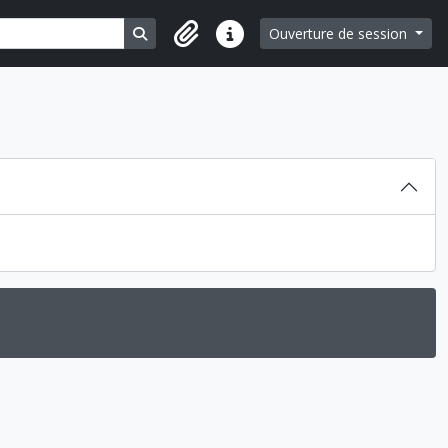
Search in browse page
Ouverture de session
Liens rapides