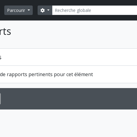
Rechercher
Search options
Parcourir
rts
s
s de rapports pertinents pour cet élément