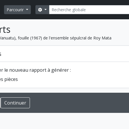
Rechercher
Search options
Parcourir
rts
Vanuatu), fouille (1967) de l'ensemble sépulcral de Roy Mata
s
er le nouveau rapport à générer :
es pièces