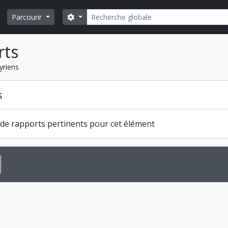
Rechercher
Search options
Parcourir
rts
yriens
s
s de rapports pertinents pour cet élément