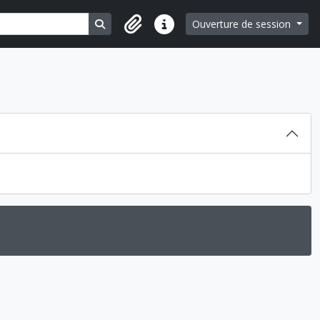
Search in browse page
Ouverture de session
Liens rapides