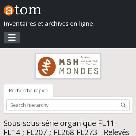
Skip to main content
Inventaires et archives en ligne
Toggle navigation
Recherche rapide
Rech
Sous-sous-série organique FL11-
FL14 ; FL207 ; FL268-FL273 - Relevés