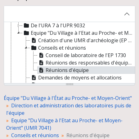
Équipe "Du Village à l'État au Proche- et Moyen-Orient"
Direction et administration des laboratoires puis de l'équipe
De l'URA 7 à l'UPR 9032
Equipe "Du Village à l'Etat au Proche- et Moyen-Orient" (UMR 7041)
Création d'une UMR d'archéologie (EP 1730)
Conseils et réunions
Conseil de laboratoire de l'EP 1730
Réunions des responsables d'équipes de la Maison René-Ginouvès
Réunions d'équipe
Demandes de moyens et allocations
Correspondance
Contribution au rapport 1998 de l'EP1730
Équipe "Du Village à l'État au Proche- et Moyen-Orient"
Programme de travail franco-italien sur divers sites archéologiques de l'Asie moyenne - URA 16 et URA 30 (Paris), Centro scavi e ricerche archeologiche in Asia (Rome), Dipartimento di studi asiatici (Naples)
Direction et administration des laboratoires puis de
Participation aux séminaires des thèmes transversaux de l'UMR 7041, thème 5 "Identités culturelles"
l'équipe
Equipe "Du Village à l'Etat au Proche- et Moyen-
Orient" (UMR 7041)
Conseils et réunions
Réunions d'équipe