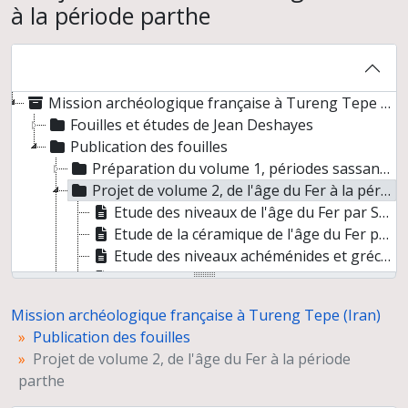
à la période parthe
Mission archéologique française à Tureng Tepe (Iran)
Fouilles et études de Jean Deshayes
Publication des fouilles
Préparation du volume 1, périodes sassanides et islamiques
Projet de volume 2, de l'âge du Fer à la période parthe
Etude des niveaux de l'âge du Fer par Serge Cleuziou
Etude de la céramique de l'âge du Fer par Serge Cleuziou
Etude des niveaux achéménides et gréco-parthes par Roland Besenval et Serge Cleuziou
Etude de la céramique achéménide et gréco-parthe par Roland Besenval
Etude des inscriptions parthes
Mission archéologique française à Tureng Tepe (Iran)
Projet de volume 3, des origines à l'âge du Bronze
Publication des fouilles
Préparation de l'article "Quelques caractéristiques techniques de la céramique parthe à Tureng Tépé (Iran)"
Projet de volume 2, de l'âge du Fer à la période
Travaux du groupe de travail pour les publications des fouilles
parthe