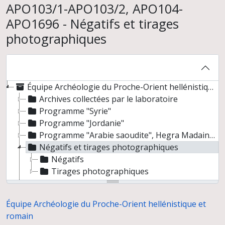
APO103/1-APO103/2, APO104-
APO1696 - Négatifs et tirages
photographiques
Équipe Archéologie du Proche-Orient hellénistique et romain
Archives collectées par le laboratoire
Programme "Syrie"
Programme "Jordanie"
Programme "Arabie saoudite", Hegra Madain Saleh
Négatifs et tirages photographiques
Négatifs
Tirages photographiques
Dossiers d'étude
Préparation de publications
Équipe Archéologie du Proche-Orient hellénistique et
Documentation
romain