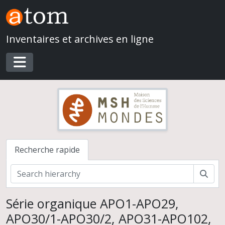
Skip to main content
Inventaires et archives en ligne
Toggle navigation
Recherche rapide
Rech
Série organique APO1-APO29,
APO30/1-APO30/2, APO31-APO102,