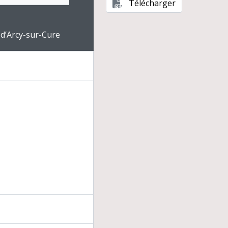
Télécharger
ologiques
e for this digital object. Advancing the carousel above will upd
 d’Arcy-sur-Cure