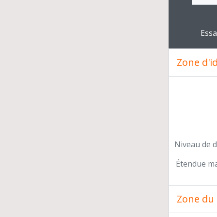
Clickin
Essa
Ph
Pr
Zone d'id
En
Cah
Niveau de d
Étendue mat
Zone du 