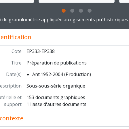
Participation d'André Leroi-Gourhan à des chantiers arché
Négatifs relatifs à différents chantiers
g this description title link will open the description view pag
Tirages relatifs à différents chantiers
i de granulométrie appliquée aux gisements préhistoriques
otothèque
ogrammes de recherche
entification
seignement
iers du Centre de recherches préhistoriques
Cote
EP333-EP338
Titre
Préparation de publications
Date(s)
Ant.1952-2004 (Production)
escription
Sous-sous-série organique
érielle et
153 documents graphiques
support
1 liasse d'autres documents
contexte