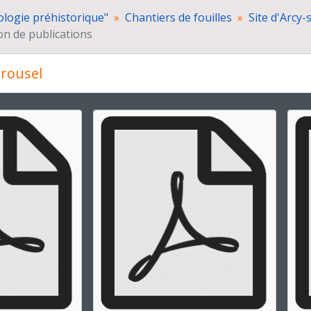
Chronologie des grottes d’Arcy-sur-Cure (Yonne). I : Climats d
ologie préhistorique"
Chantiers de fouilles
Site d'Arcy
L'Aurignacien de la Grotte du Renne
on de publications
Flore d'Arcy-sur-Cure, Saint-Moré, Voutenay, La Jarrie
Dessins d'objets de Roger Humbert pour publication
Exposition pour les visiteurs du site
rousel
Coupures de presse
Gestion des fouilles
 la présente diapositive de ce carrousel changera la descript
Grottes du "Perthuis" et du "Grenier" à Saint-Romain (Côte-
Hypogée des "Mournouards" à Mesnil-sur-Oger (Marne)
Enceinte préhistorique à Champs (Yonne)
Cimetière mérovingien d'Escolives (Yonne, 1962)
Sauvetage du cimetière mérovingien et carolingien de "Brie
Fouilles de sauvetage de l'hypogée de "L'homme mort" à T
Sauvetage d'une enceinte préhistorique à Monéteau-Gurgy
Sondage du site "Les Bosquets" à Montfermeil (Seine-Saint
Chantier archéologique de Pincevent (commune de La Grand
Sauvetage d'un gisement tardenoisien à Sonchamp (Yveline
Ramassages de surface sur le site de "Moque panier" à Vill
Prospections en Seine-et-Marne