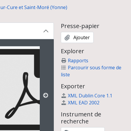
u quaternaire récent. II : Industries du Paléolithique supérieur
-sur-Cure et Saint-Moré (Yonne)
, Lac Sauvin et Précy-le-Sec
Presse-papier
Ajouter
ion affichée au carrousel suivant. Cliquer sur n'importe quel
Explorer
d'Or)
Rapports
Parcourir sous forme de
liste
nne" à Nitry (Yonne)
Exporter
inqueux (Marne)
 (Yonne)
XML Dublin Core 1.1
-Denis)
XML EAD 2002
e Paroisse, Seine-et-Marne)
Instrument de
s)
recherche
e-Saint-Jacques (Seine-et-Marne)