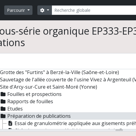
Rechercher
Search options
Parcourir
ous-série organique EP333-EP3
ations
 "Ethnologie préhistorique"
ection et administration des laboratoires puis de l'équipe E
ntiers de fouilles
Grotte des "Furtins" à Berzé-la-Ville (Saône-et-Loire)
Sauvetage de l'allée couverte de l'usine Vivez à Argenteuil (
Site d'Arcy-sur-Cure et Saint-Moré (Yonne)
Fouilles et prospections
Rapports de fouilles
Etudes
Préparation de publications
Essai de granulométrie appliquée aux gisements préh
Châtelperronien et paléolithique moyen de la Grotte