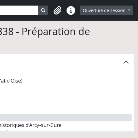
Search in browse page
Ouverture de session
Liens rapides
38 - Préparation de
thnologie préhistorique
Val-d'Oise)
istoriques d’Arcy-sur-Cure
 du Renne