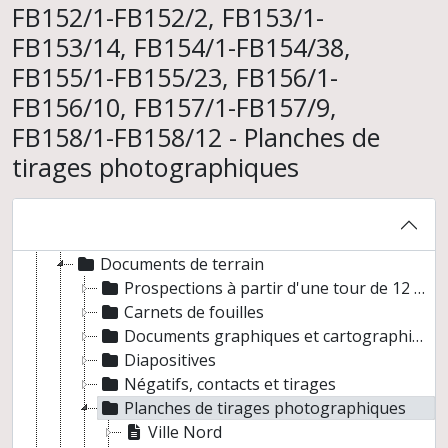
FB152/1-FB152/2, FB153/1-
FB153/14, FB154/1-FB154/38,
FB155/1-FB155/23, FB156/1-
Frank Braemer. Archéologie du Proche-Orient hellénistique et romain
FB156/10, FB157/1-FB157/9,
Prospection dans le Hauran (Syrie du Sud et Jordanie)
FB158/1-FB158/12 - Planches de
Participation aux fouilles de Sia (Syrie)
tirages photographiques
Relevés de terrain issus des fouilles du Tell ancien de Jerash (Jordanie)
Relevé du site Cercles BA du Jebel Rudniyah (Ajlun est) issu de la mission de prospection archéologique de l'Ajlun (Jordanie)
Codirection de la Mission archéologique franco-syrienne de Khirbet el Umbashi (Syrie)
Historique des fouilles
Documents de terrain
Prospections à partir d'une tour de 12 mètres
Carnets de fouilles
Documents graphiques et cartographiques
Diapositives
Négatifs, contacts et tirages
Planches de tirages photographiques
Ville Nord