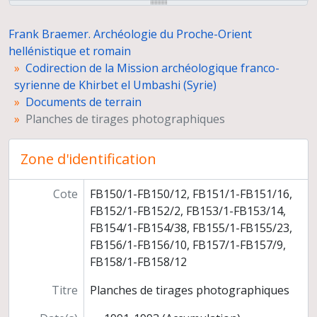
Nécropole Est
Autres nécropoles
Frank Braemer. Archéologie du Proche-Orient
Ville Sud
hellénistique et romain
Ville Ouest
Codirection de la Mission archéologique franco-
Système hydraulique
syrienne de Khirbet el Umbashi (Syrie)
Wadi
Documents de terrain
Autres vues
Planches de tirages photographiques
Autres tirages photographiques
Inventaires de documents
Zone d'identification
Dossiers d'étude
Publication de fouilles
Administration des fouilles
Cote
FB150/1-FB150/12, FB151/1-FB151/16,
Codirection de la mission archéologique franco-britano-syrienne de Al Namara (Syrie)
FB152/1-FB152/2, FB153/1-FB153/14,
Direction d'une fouille-test (sondage profond) du rempart de Bosra
FB154/1-FB154/38, FB155/1-FB155/23,
Programmes de recherche
FB156/1-FB156/10, FB157/1-FB157/9,
Publications et conférences
FB158/1-FB158/12
Participation à la préparation de l'Exposition archéologique syro-européenne (Damas, 1996)
Titre
Planches de tirages photographiques