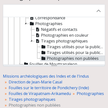
Archives des fouilles antérieures
Cahiers de fouilles
Enregistrement du matériel
Correspondance
Photographies
Négatifs et contacts
Photographies en couleur
Tirages photographiques
Tirages utilisés pour la publication des fouilles de Virapatnam
Tirages utilisés pour la publication "Site urbain et sites funéraires de Pondichéry"
Photographies non publiées
Fouilles de Mouttrapaleon
Fouilles de Souttoukeny
Fichier photographique
Missions archéologiques des Indes et de l'Indus
Poterie de sites aux alentours de Pondichéry
Direction de Jean-Marie Casal
Fouilles de Mundigak (Afghanistan)
Fouilles sur le territoire de Pondichery (Inde)
Fouilles de Shakh Tepe (Afghanistan)
Fouilles de Virapatnam-Arikamedu
Photographies
Prospections au Balouchistan
Tirages photographiques
Fouilles d'Amri (Pakistan)
Photographies non publiées