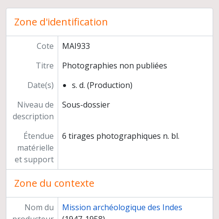
Fouilles de Nindowari (Pakistan)
Fouilles de Pirak (Pakistan)
Zone d'identification
Exploration au Balouchistan
"Microfiches" relatives aux sites de Amri, Nidowari, Pirak et Mergahr
Cote
MAI933
Gestion des missions
Coupures de presse
Titre
Photographies non publiées
Conférences et cours
Date(s)
s. d. (Production)
Publications
Correspondance
Niveau de
Sous-dossier
Notes de travail et de lecture
description
Direction de Jean-François Jarrige
Étendue
6 tirages photographiques n. bl.
matérielle
et support
Zone du contexte
Nom du
Mission archéologique des Indes