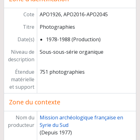
Rapports
Administration des fouilles
Cote
APO1926, APO2016-APO2045
Programme "Jordanie"
Titre
Photographies
Programme "Arabie saoudite", Hegra Madain Saleh
Négatifs et tirages photographiques
Date(s)
1978-1988 (Production)
Dossiers d'étude
Préparation de publications
Niveau de
Sous-sous-série organique
Documentation
description
Étendue
751 photographies
matérielle
et support
Zone du contexte
Nom du
Mission archéologique française en
producteur
Syrie du Sud
(Depuis 1977)