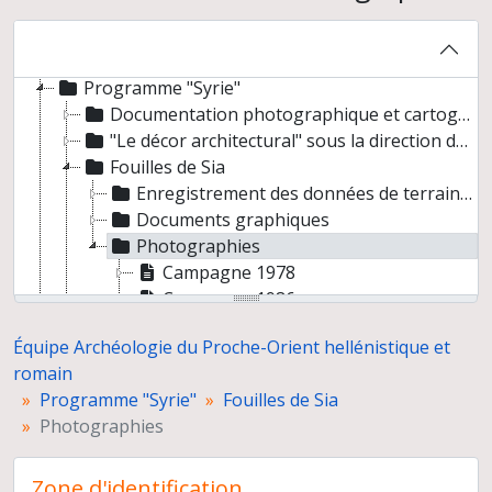
Équipe Archéologie du Proche-Orient hellénistique et romain
Archives collectées par le laboratoire
Programme "Syrie"
Documentation photographique et cartographique
"Le décor architectural" sous la direction de Jacqueline Dentzer-Feydy
Fouilles de Sia
Enregistrement des données de terrain et du matériel
Documents graphiques
Photographies
Campagne 1978
Campagne 1986
Campagne 1987
Équipe Archéologie du Proche-Orient hellénistique et
Campagne 1988
romain
Fouilles de Bosra
Programme "Syrie"
Fouilles de Sia
Opération "Habitat et Urbanisme de Palmyre", vérification de la cartographie ancienne
Photographies
Fouilles de Sahr, bâtiments XVII, XXI et « d » groupe IX
Opérations sur d'autres sites de Syrie
Echantillons
Zone d'identification