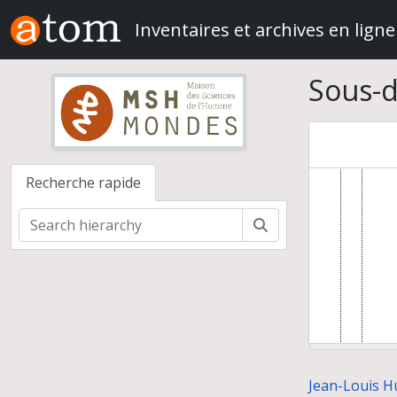
Skip to main content
Inventaires et archives en ligne
Sous-d
Recherche rapide
Rechercher
Jean-Louis Hu