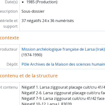
Date(s)
1985 (Production)
escription
Sous-dossier
érielle et
37 négatifs 24 x 36 numérisés
support
contexte
roducteur
Mission archéologique française de Larsa (Irak)
(1974-1990)
Dépôt
Pôle Archives de la Maison des sciences humai
contenu et de la structure
et contenu
Négatif 1. Larsa ziggourat placage cuit/cru 41/
Négatif 2-6. Larsa ziggourat placage cuit/cru f
Négatif 7-9. Larsa ziggourat cuit/cru 41/42 fac
Négatif 10-12. Larsa L 83039