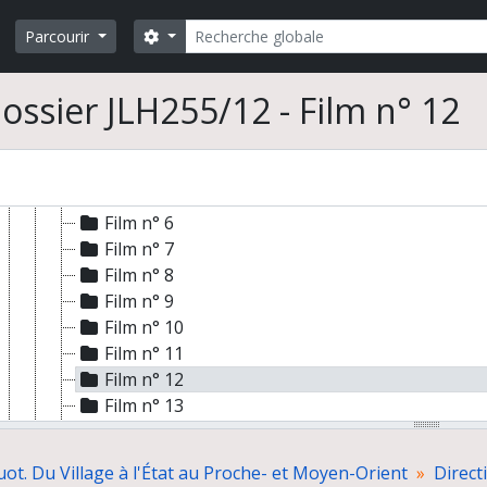
Campagne 1981
Rechercher
Search options
Parcourir
Campagne 1983
Campagne 1985
Film n° 1
ossier JLH255/12 - Film n° 12
Film n° 2
Film n° 3
Film n° 4
Film n° 5
Film n° 6
Film n° 7
Film n° 8
Film n° 9
Film n° 10
Film n° 11
Film n° 12
Film n° 13
Film n° 14
Film n° 15
ot. Du Village à l'État au Proche- et Moyen-Orient
Direct
Film n° 16