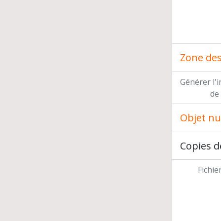
Zone des 
Générer l'
de
Objet n
Copies d
Fichie