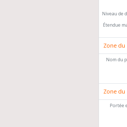
Niveau de d
Étendue mat
Zone du 
Nom du p
Zone du 
Portée 