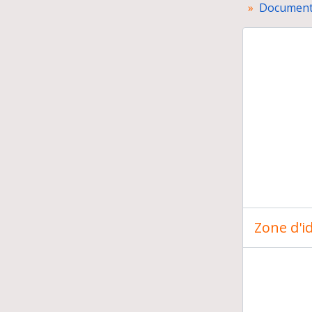
Documents
Pré
Do
Exp
Cor
Zone d'id