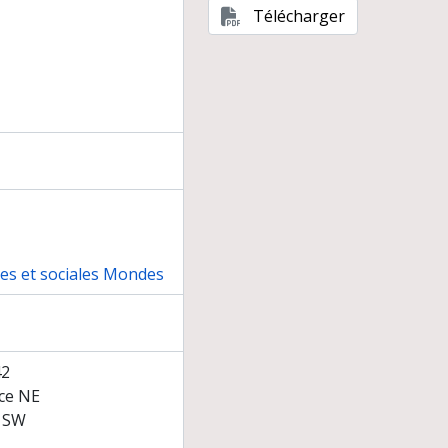
Télécharger
nes et sociales Mondes
42
ace NE
e SW